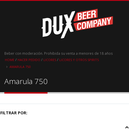
Beber con moderación. Prohibida su venta a menores de 18 años
/
/
/
HOME
HACER PEDIDO
LICORES
LICORES Y OTROS SPIRITS
AMARULA 750
Amarula 750
FILTRAR POR: