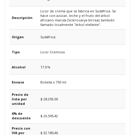
Licor de crema que se fabrica en Sudáfrica. Se
hace con azúcar, leche y el fruto del árbol
Descripción
africano marula (Sclerocarya birrea), también
llamado localmente "árbol elefante".
Origen
Sudáfrica
Tipo
Licor Cremoso
Alcohol
17.0 %
Envase
Botella x 750 ml
Precio de
lista por
$ 28.293,00
unidad
6% de
$ 26.595,42
descuento
Precio con
IVA por
$ 32.180,46