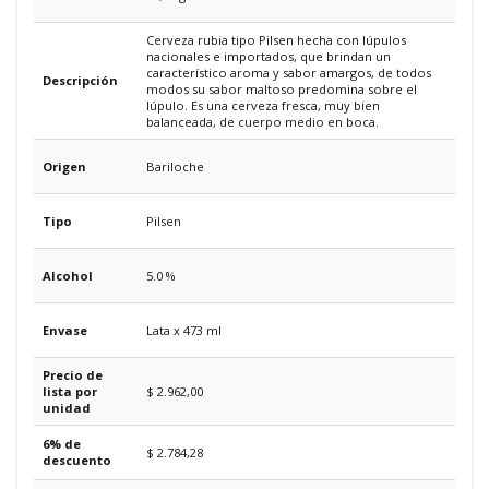
Cerveza rubia tipo Pilsen hecha con lúpulos
nacionales e importados, que brindan un
característico aroma y sabor amargos, de todos
Descripción
modos su sabor maltoso predomina sobre el
lúpulo. Es una cerveza fresca, muy bien
balanceada, de cuerpo medio en boca.
Origen
Bariloche
Tipo
Pilsen
Alcohol
5.0 %
Envase
Lata x 473 ml
Precio de
lista por
$ 2.962,00
unidad
6% de
$ 2.784,28
descuento