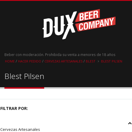
Beber con moderación. Prohibida su venta a menores de 18 años
/
/
/
HOME
HACER PEDIDO
CERVEZAS ARTESANALES
BLEST
BLEST PILSEN
Blest Pilsen
FILTRAR POR:
Cervezas Artesanales