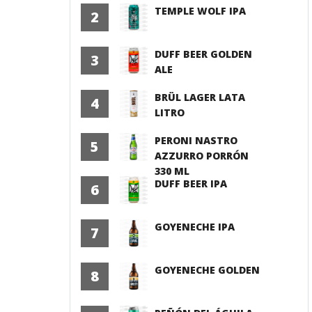
TEMPLE WOLF IPA
2
DUFF BEER GOLDEN
3
ALE
BRÜL LAGER LATA
4
LITRO
PERONI NASTRO
5
AZZURRO PORRÓN
330 ML
DUFF BEER IPA
6
GOYENECHE IPA
7
GOYENECHE GOLDEN
8