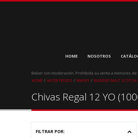
HOME
NOSOTROS
CATÁLO
Beber con moderación. Prohibida su venta a menores de
/
/
/
HOME
HACER PEDIDO
WHISKY
BLENDED MALT SCOTCH 
Chivas Regal 12 YO (100
FILTRAR POR: