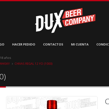
GO
HACER PEDIDO
CONTACTOS
MI CUENTA
CONDIC
 18 años
WHISKY
CHIVAS REGAL 12 YO (1000)
0)
C