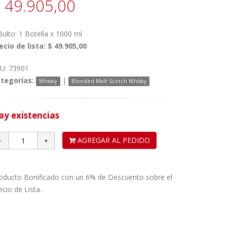
 49.905,00
Bulto: 1 Botella x 1000 ml
ecio de lista: $ 49.905,00
U: 73901
tegorías:
|
Whisky
Blended Malt Scotch Whisky
ay existencias
AGREGAR AL PEDIDO
oducto Bonificado con un 6% de Descuento sobre el
ecio de Lista.