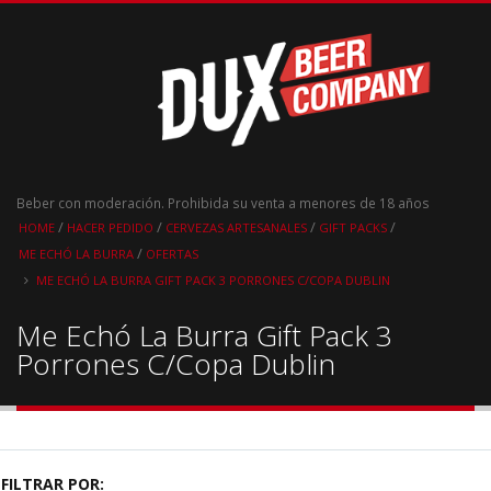
Beber con moderación. Prohibida su venta a menores de 18 años
/
/
/
/
HOME
HACER PEDIDO
CERVEZAS ARTESANALES
GIFT PACKS
/
ME ECHÓ LA BURRA
OFERTAS
ME ECHÓ LA BURRA GIFT PACK 3 PORRONES C/COPA DUBLIN
Me Echó La Burra Gift Pack 3
Porrones C/Copa Dublin
FILTRAR POR: