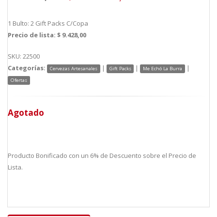
1 Bulto: 2 Gift Packs C/Copa
Precio de lista: $ 9.428,00
SKU: 22500
Categorías:
|
|
|
Cervezas Artesanales
Gift Packs
Me Echó La Burra
Ofertas
Agotado
Producto Bonificado con un 6% de Descuento sobre el Precio de
Lista.