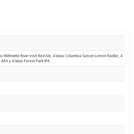
tas Willmette River Irish Red Ale, 4 latas Columbia Sunset Lemon Radler, 4
 APA y 4 latas Forest Park IPA.