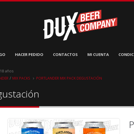
GO
HACER PEDIDO
CONTACTOS
MI CUENTA
CONDIC
 18 años
/
NDER
MIX PACKS
PORTLANDER MIX PACK DEGUSTACIÓN
gustación
P