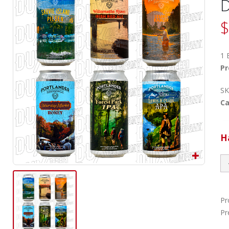
D
$
1 
Pr
SK
Ca
H
Pr
Pr