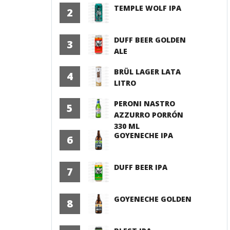
TEMPLE WOLF IPA
2
DUFF BEER GOLDEN
3
ALE
BRÜL LAGER LATA
4
LITRO
PERONI NASTRO
5
AZZURRO PORRÓN
330 ML
GOYENECHE IPA
6
DUFF BEER IPA
7
GOYENECHE GOLDEN
8