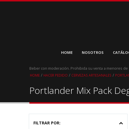
HOME
NOSOTROS
CATÁLO
Beber con moderación. Prohibida su venta a menores de
/
/
/
HOME
HACER PEDIDO
CERVEZAS ARTESANALES
PORTLA
Portlander Mix Pack De
FILTRAR POR: