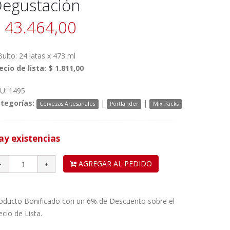
egustación
 43.464,00
Bulto: 24 latas x 473 ml
ecio de lista: $ 1.811,00
U: 1495
tegorías:
|
|
Cervezas Artesanales
Portlander
Mix Packs
ay existencias
AGREGAR AL PEDIDO
oducto Bonificado con un 6% de Descuento sobre el
ecio de Lista.