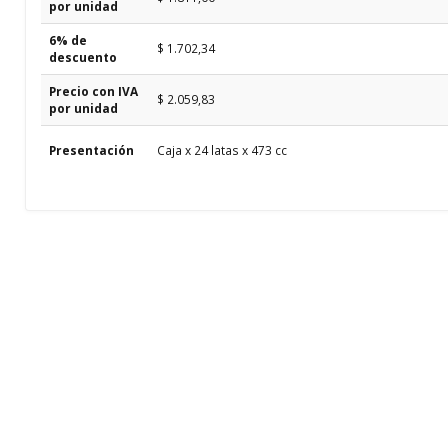
por unidad
6% de
$ 1.702,34
descuento
Precio con IVA
$ 2.059,83
por unidad
Presentación
Caja x 24 latas x 473 cc