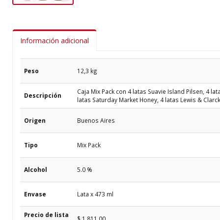
Información adicional
Peso
12,3 kg
Caja Mix Pack con 4 latas Suavie Island Pilsen, 4 la
Descripción
latas Saturday Market Honey, 4 latas Lewis & Clarck
Origen
Buenos Aires
Tipo
Mix Pack
Alcohol
5.0 %
Envase
Lata x 473 ml
Precio de lista
$ 1.811,00