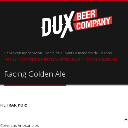
Beber con moderación. Prohibida su venta a menores de 18 años
/
/
HOME
HACER PEDIDO
CERVEZAS ARTESANALES
RACING GOLDEN ALE
Racing Golden Ale
FILTRAR POR:
Cervezas Artesanales