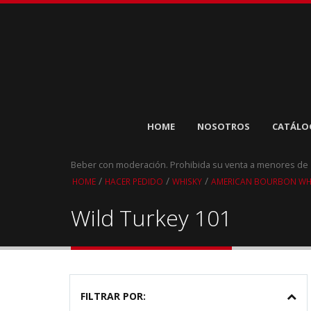
HOME
NOSOTROS
CATÁLO
Beber con moderación. Prohibida su venta a menores de
/
/
/
HOME
HACER PEDIDO
WHISKY
AMERICAN BOURBON WH
Wild Turkey 101
FILTRAR POR: