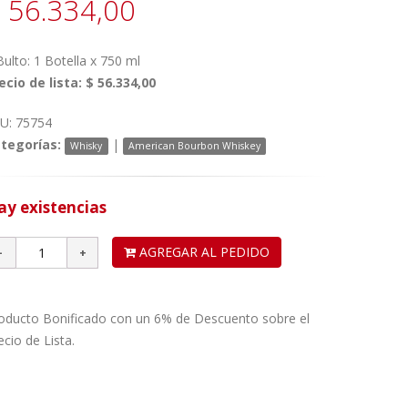
 56.334,00
Bulto: 1 Botella x 750 ml
ecio de lista: $ 56.334,00
U: 75754
tegorías:
|
Whisky
American Bourbon Whiskey
ay existencias
AGREGAR AL PEDIDO
oducto Bonificado con un 6% de Descuento sobre el
ecio de Lista.