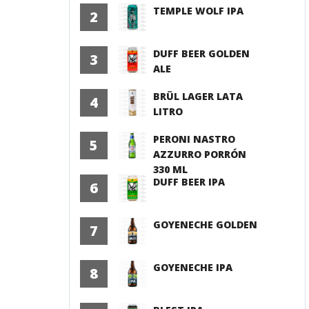
TEMPLE WOLF IPA
2
DUFF BEER GOLDEN
3
ALE
BRÜL LAGER LATA
4
LITRO
PERONI NASTRO
5
AZZURRO PORRÓN
330 ML
DUFF BEER IPA
6
GOYENECHE GOLDEN
7
GOYENECHE IPA
8