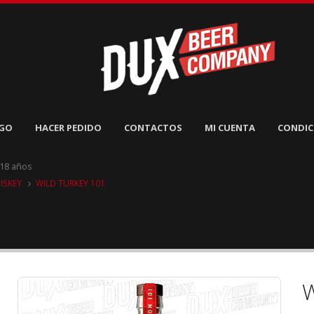
GO
HACER PEDIDO
CONTACTOS
MI CUENTA
CONDIC
 18 años
ISKEY
WILD TURKEY 101
W