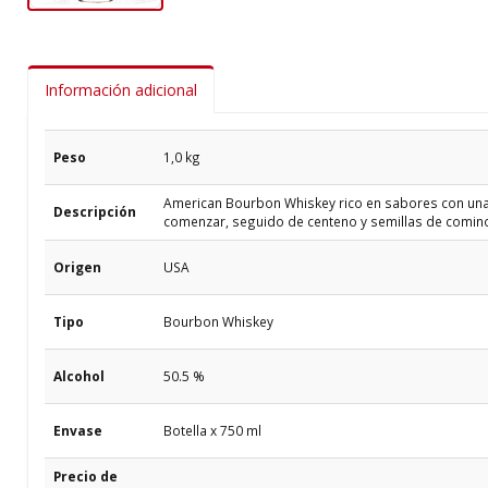
Información adicional
Peso
1,0 kg
American Bourbon Whiskey rico en sabores con una s
Descripción
comenzar, seguido de centeno y semillas de comino.
Origen
USA
Tipo
Bourbon Whiskey
Alcohol
50.5 %
Envase
Botella x 750 ml
Precio de