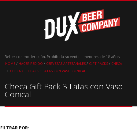
Beber con moderación. Prohibida su venta a menores de 18 años
/
/
/
/
HOME
HACER PEDIDO
CERVEZAS ARTESANALES
GIFT PACKS
CHECA
CHECA GIFT PACK 3 LATAS CON VASO CONICAL
Checa Gift Pack 3 Latas con Vaso
Conical
FILTRAR POR: