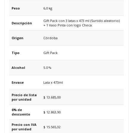
Peso
6,0 kg
Gift Pack con 3 latas x 473 ml (Surtido aleatorio)
Descripción
+ 1 Vaso Pinta con logo Checa.
Origen
Córdoba
Tipo
Gift Pack
Alcohol
5.0 %
Envase
Lata x 473ml
Precio de lista
$ 13.685,00
por unidad
6% de
$ 12.863,90
descuento
Precio con IVA
$ 15.565,32
por unidad