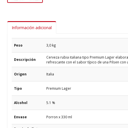
Información adicional
Peso
3,0 kg
Cerveza rubia italiana tipo Premium Lager elabora
Descripción
refrescante con el sabor típico de una Pilsen con u
Origen
Italia
Tipo
Premium Lager
Alcohol
5.1 %
Envase
Porron x 330 ml