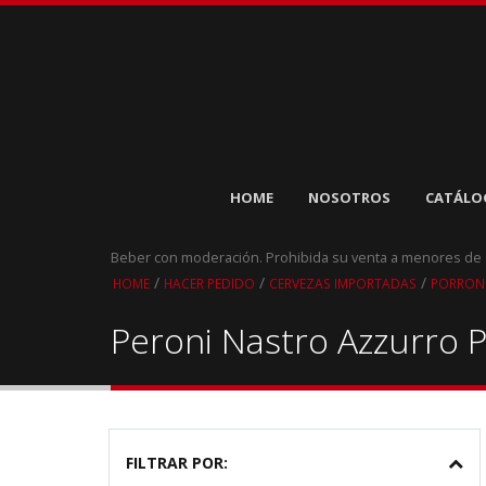
HOME
NOSOTROS
CATÁLO
Beber con moderación. Prohibida su venta a menores de
/
/
/
HOME
HACER PEDIDO
CERVEZAS IMPORTADAS
PORRONE
Peroni Nastro Azzurro 
FILTRAR POR: