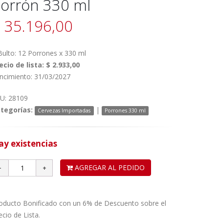
orrón 330 ml
 35.196,00
Bulto: 12 Porrones x 330 ml
ecio de lista: $ 2.933,00
ncimiento: 31/03/2027
U: 28109
tegorías:
|
Cervezas Importadas
Porrones 330 ml
ay existencias
AGREGAR AL PEDIDO
oducto Bonificado con un 6% de Descuento sobre el
ecio de Lista.