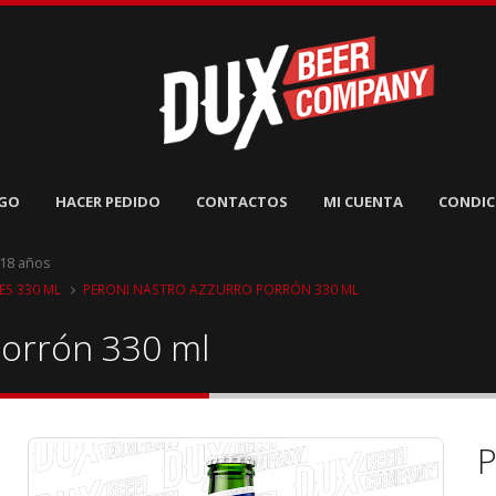
GO
HACER PEDIDO
CONTACTOS
MI CUENTA
CONDIC
 18 años
S 330 ML
PERONI NASTRO AZZURRO PORRÓN 330 ML
Porrón 330 ml
P