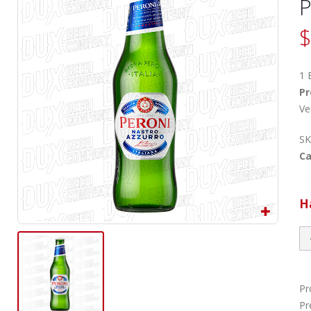
P
$
1 
Pr
Ve
SK
Ca
H
Pr
Pr