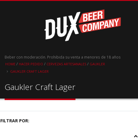
Beber con moderación. Prohibida su venta a menores de 18 años
/
/
/
HOME
HACER PEDIDO
CERVEZAS ARTESANALES
GAUKLER
GAUKLER CRAFT LAGER
Gaukler Craft Lager
FILTRAR POR: