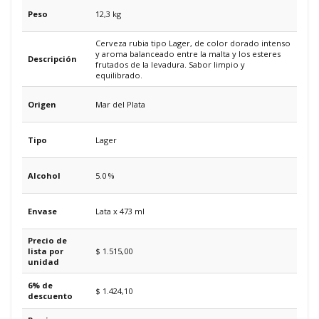
Peso
12,3 kg
Cerveza rubia tipo Lager, de color dorado intenso
y aroma balanceado entre la malta y los esteres
Descripción
frutados de la levadura. Sabor limpio y
equilibrado.
Origen
Mar del Plata
Tipo
Lager
Alcohol
5.0 %
Envase
Lata x 473 ml
Precio de
lista por
$ 1.515,00
unidad
6% de
$ 1.424,10
descuento