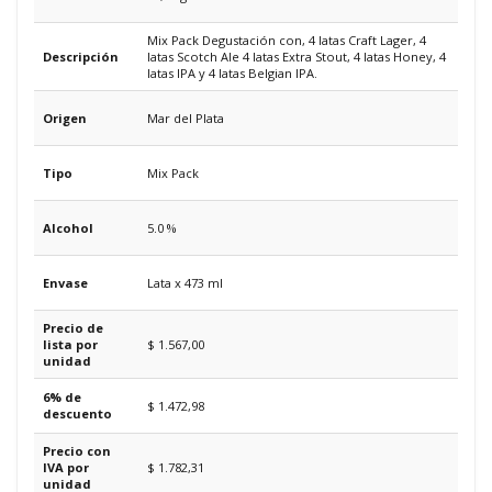
Mix Pack Degustación con, 4 latas Craft Lager, 4
Descripción
latas Scotch Ale 4 latas Extra Stout, 4 latas Honey, 4
latas IPA y 4 latas Belgian IPA.
Origen
Mar del Plata
Tipo
Mix Pack
Alcohol
5.0 %
Envase
Lata x 473 ml
Precio de
lista por
$ 1.567,00
unidad
6% de
$ 1.472,98
descuento
Precio con
IVA por
$ 1.782,31
unidad