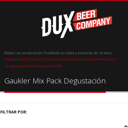
Beber con moderación. Prohibida su venta a menores de 18 años
/
/
/
/
HOME
HACER PEDIDO
CERVEZAS ARTESANALES
GAUKLER
MIX PACKS
GAUKLER MIX PACK DEGUSTACIÓN
Gaukler Mix Pack Degustación
FILTRAR POR: