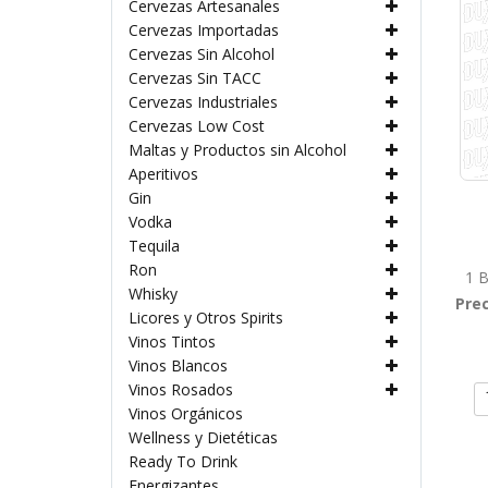
Cervezas Artesanales
Cervezas Importadas
Cervezas Sin Alcohol
Cervezas Sin TACC
Cervezas Industriales
Cervezas Low Cost
Maltas y Productos sin Alcohol
Aperitivos
Gin
Vodka
Tequila
Ron
1 B
Whisky
Prec
Licores y Otros Spirits
Vinos Tintos
Vinos Blancos
Vinos Rosados
Vinos Orgánicos
Wellness y Dietéticas
Ready To Drink
Energizantes