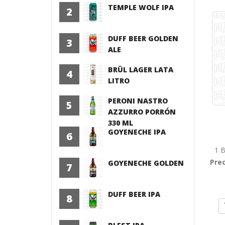
TEMPLE WOLF IPA
2
DUFF BEER GOLDEN
3
ALE
BRÜL LAGER LATA
4
LITRO
PERONI NASTRO
5
AZZURRO PORRÓN
330 ML
GOYENECHE IPA
6
1 B
Prec
GOYENECHE GOLDEN
7
DUFF BEER IPA
8