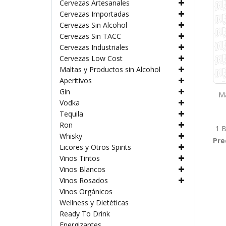
Cervezas Artesanales
Cervezas Importadas
Cervezas Sin Alcohol
Cervezas Sin TACC
Cervezas Industriales
Cervezas Low Cost
Maltas y Productos sin Alcohol
Aperitivos
Gin
Ma
Vodka
Tequila
Ron
1 B
Whisky
Pre
Licores y Otros Spirits
Vinos Tintos
Vinos Blancos
Vinos Rosados
Vinos Orgánicos
Wellness y Dietéticas
Ready To Drink
Energizantes