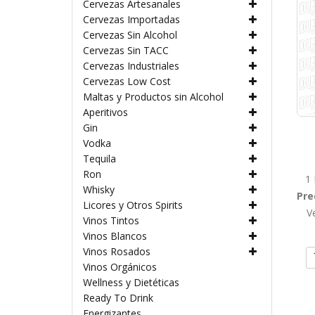
Cervezas Artesanales
Cervezas Importadas
Cervezas Sin Alcohol
Cervezas Sin TACC
Cervezas Industriales
Cervezas Low Cost
Maltas y Productos sin Alcohol
Aperitivos
Gin
Vodka
Tequila
Ron
1 
Whisky
Pre
Licores y Otros Spirits
V
Vinos Tintos
Vinos Blancos
Vinos Rosados
Vinos Orgánicos
Wellness y Dietéticas
Ready To Drink
Energizantes